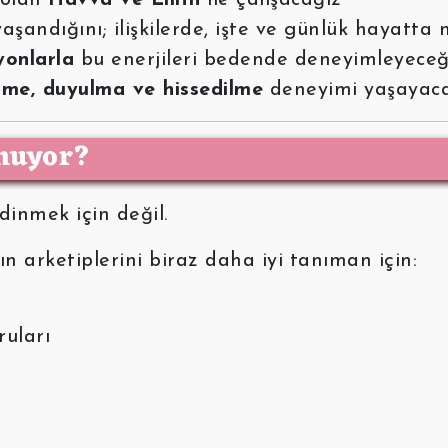
aşandığını; ilişkilerde, işte ve günlük hayatta 
yonlarla
bu enerjileri bedende deneyimleyeceğ
lme, duyulma ve hissedilme
deneyimi yaşayac
nuyor?
edinmek için değil.
n arketiplerini biraz daha iyi tanıman için:
uları