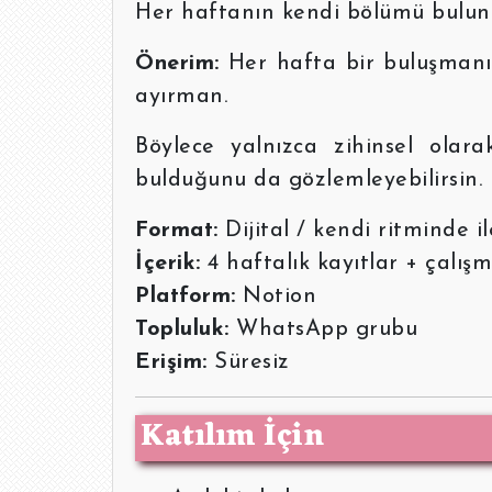
Her haftanın kendi bölümü bulunuy
Önerim:
Her hafta bir buluşmanı
ayırman.
Böylece yalnızca zihinsel olar
bulduğunu da gözlemleyebilirsin.
Format:
Dijital / kendi ritminde i
İçerik:
4 haftalık kayıtlar + çalış
Platform:
Notion
Topluluk:
WhatsApp grubu
Erişim:
Süresiz
Katılım İçin