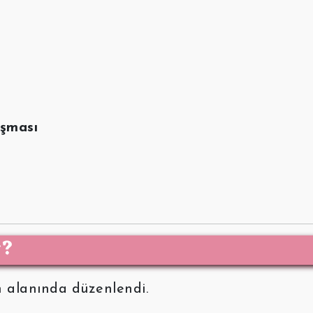
uşması
r?
 alanında düzenlendi.