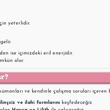
in yeterlidir.
gelir.
n ise içimizdeki eril enerjidir.
mkün olur.
ar?
kümanları ve kendinle çalışma soruları içeren b
bilinçsiz ve ilahi formlarını
keşfedeceğiz
i olan
Havva ve Lilith
ile çalışacağız