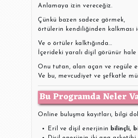
Anlamaya izin vereceğiz.
Çünkü bazen sadece görmek,
örtülerin kendiliğinden kalkması iç
Ve o örtüler kalktığında…
İçerideki yaralı dişil görünür hale 
Onu tutan, alan açan ve regüle ede
Ve bu, mevcudiyet ve şefkatle mü
Bu Programda Neler V
Online buluşma kayıtları, bilgi do
Eril ve dişil enerjinin
bilinçli, 
Dişil enerjinin iki ana arketib