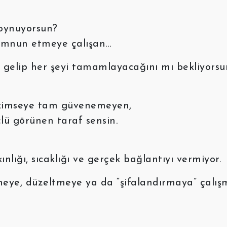
 oynuyorsun?
 memnun etmeye çalışan…
” gelip her şeyi tamamlayacağını mı bekliyorsu
, kimseye tam güvenemeyen,
çlü görünen taraf sensin.
nlığı, sıcaklığı ve gerçek bağlantıyı vermiyor.
rmeye, düzeltmeye ya da “şifalandırmaya” çalış