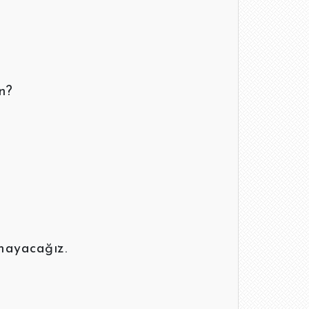
n?
mayacağız.