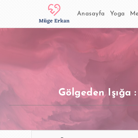
Anasayfa
Yoga
Me
Gölgeden Işığa :